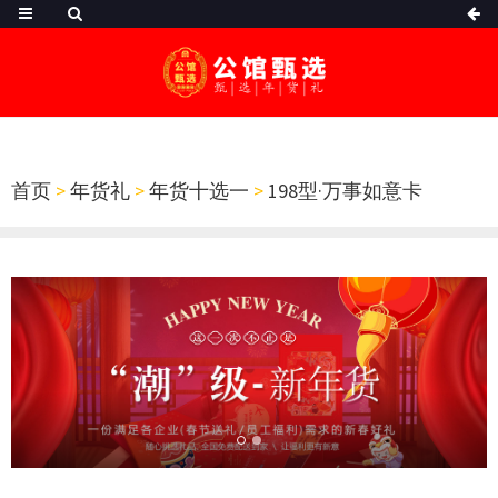
首页
>
年货礼
>
年货十选一
>
198型·万事如意卡