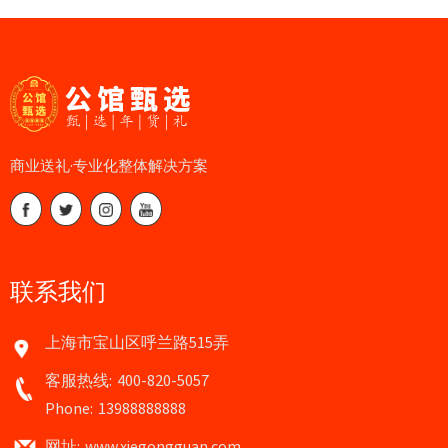
商业送礼·专业化整体解决方案
联系我们
上海市宝山区呼兰路515弄
客服热线:
400-820-5057
Phone:
13988888888
网址:
www.xiegongguan.com