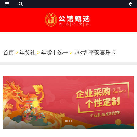
首页
>
年货礼
>
年货十选一
>
298型·平安喜乐卡