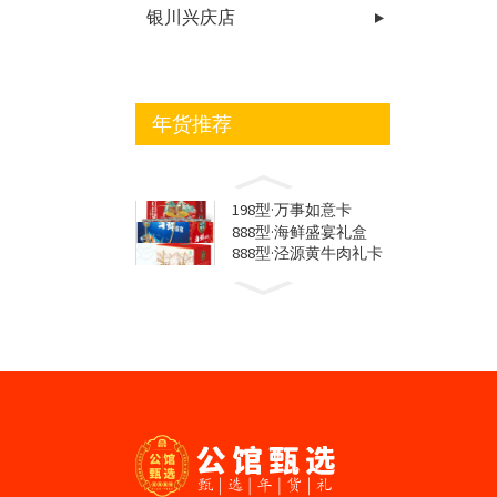
银川兴庆店
年货推荐
198型·万事如意卡
888型·海鲜盛宴礼盒
888型·泾源黄牛肉礼卡