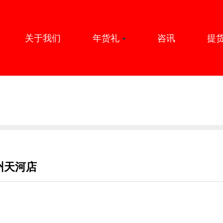
关于我们
年货礼
咨讯
提
州天河店